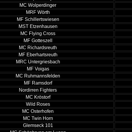
MC Wolperdinger
MRF Wörth
MF Schillertswiesen
MST Etzenhausen
MC Flying Cross
MF Gotteszell
MC Richardsreuth
MF Eberhartsreuth
MRC Untergriesbach
MF Voigas
MC Ruhmannsfelden
MF Ramsdorf
Nordirren Fighters
MC Kröstorf
Wild Roses
MC Osterhofen
MC Twin Horn
Glemseck 101