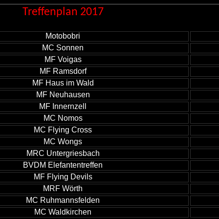
Treffenplan 2017
Motobobri
MC Sonnen
MF Voigas
MF Ramsdorf
MF Haus im Wald
MF Neuhausen
MF Innernzell
MC Nomos
MC Flying Cross
MC Wongs
MRC Untergriesbach
BVDM Elefantentreffen
MF Flying Devils
MRF Wörth
MC Ruhmannsfelden
MC Waldkirchen