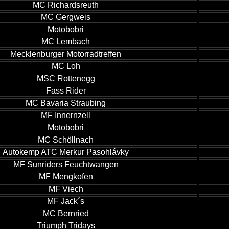
MC Richardsreuth
MC Gergweis
Motobobri
MC Lembach
Mecklenburger Motorradtreffen
MC Loh
MSC Rottenegg
Fass Rider
MC Bavaria Straubing
MF Innernzell
Motobobri
MC Schöllnach
Autokemp ATC Merkur Pasohlávky
MF Sunriders Feuchtwangen
MF Mengkofen
MF Viech
MF Jack´s
MC Bernried
Triumph Tridays